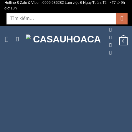
Hotline & Zalo & Viber : 0909 936282 Làm việc 6 Ngày/Tuần, T2 -> T7 từ 9h
Bỏ
giờ 18h
qua
Tìm
nội
kiếm:
dung
0