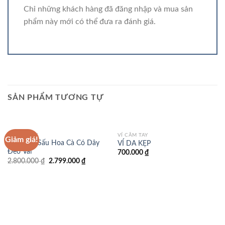
Chỉ những khách hàng đã đăng nhập và mua sản
phẩm này mới có thể đưa ra đánh giá.
SẢN PHẨM TƯƠNG TỰ
VÍ CẦM TAY
VÍ CẦM TAY
Giảm giá!
Ví Nữ Cá Sấu Hoa Cà Có Dây
VÍ DA KẸP
Đeo Vai
700.000
₫
Giá
Giá
2.800.000
₫
2.799.000
₫
gốc
hiện
là:
tại
2.800.000 ₫.
là:
2.799.000 ₫.