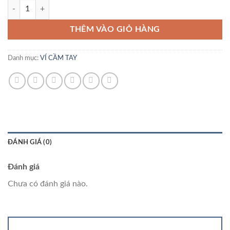
Ví Nữ Da Cá Sấu số lượng
là:
tại
2.800.000 ₫.
là:
THÊM VÀO GIỎ HÀNG
2.799.000 ₫.
Danh mục:
VÍ CẦM TAY
ĐÁNH GIÁ (0)
Đánh giá
Chưa có đánh giá nào.