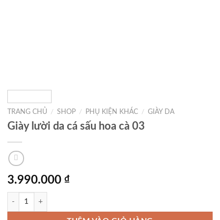
TRANG CHỦ
/
SHOP
/
PHỤ KIỆN KHÁC
/
GIÀY DA
Giày lười da cá sấu hoa cà 03
3.990.000
₫
Giày lười da cá sấu hoa cà 03 số lượng